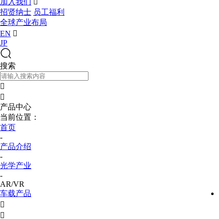
加入我们

招贤纳士
员工福利
全球产业布局
EN

JP
搜索


产品中心
当前位置：
首页
-
产品介绍
-
光学产业
-
AR/VR
车载产品

