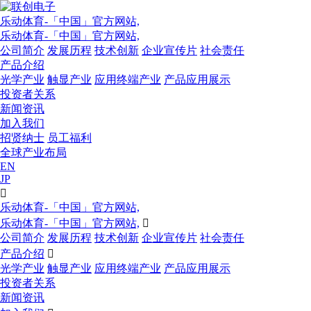
乐动体育-「中国」官方网站,
乐动体育-「中国」官方网站,
公司简介
发展历程
技术创新
企业宣传片
社会责任
产品介绍
光学产业
触显产业
应用终端产业
产品应用展示
投资者关系
新闻资讯
加入我们
招贤纳士
员工福利
全球产业布局
EN
JP

乐动体育-「中国」官方网站,
乐动体育-「中国」官方网站,

公司简介
发展历程
技术创新
企业宣传片
社会责任
产品介绍

光学产业
触显产业
应用终端产业
产品应用展示
投资者关系
新闻资讯