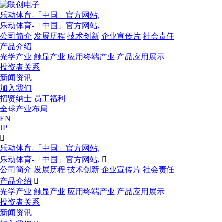
乐动体育-「中国」官方网站,
乐动体育-「中国」官方网站,
公司简介
发展历程
技术创新
企业宣传片
社会责任
产品介绍
光学产业
触显产业
应用终端产业
产品应用展示
投资者关系
新闻资讯
加入我们
招贤纳士
员工福利
全球产业布局
EN
JP

乐动体育-「中国」官方网站,
乐动体育-「中国」官方网站,

公司简介
发展历程
技术创新
企业宣传片
社会责任
产品介绍

光学产业
触显产业
应用终端产业
产品应用展示
投资者关系
新闻资讯