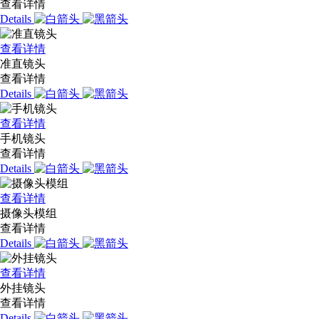
查看详情
Details
查看详情
准直镜头
查看详情
Details
查看详情
手机镜头
查看详情
Details
查看详情
摄像头模组
查看详情
Details
查看详情
外挂镜头
查看详情
Details