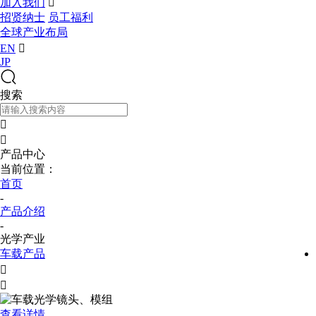
加入我们

招贤纳士
员工福利
全球产业布局
EN

JP
搜索


产品中心
当前位置：
首页
-
产品介绍
-
光学产业
车载产品


查看详情