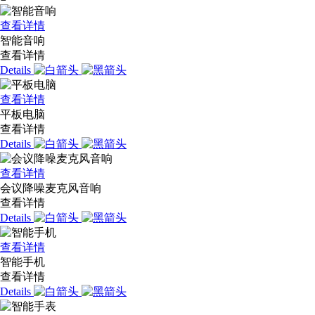
查看详情
智能音响
查看详情
Details
查看详情
平板电脑
查看详情
Details
查看详情
会议降噪麦克风音响
查看详情
Details
查看详情
智能手机
查看详情
Details