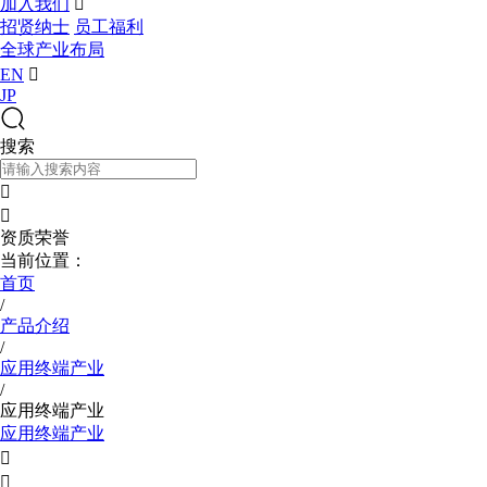
加入我们

招贤纳士
员工福利
全球产业布局
EN

JP
搜索


资质荣誉
当前位置：
首页
/
产品介绍
/
应用终端产业
/
应用终端产业
应用终端产业

