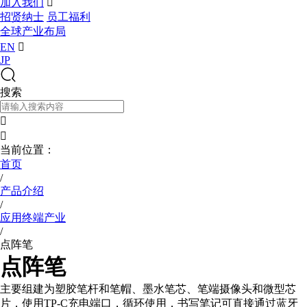
加入我们

招贤纳士
员工福利
全球产业布局
EN

JP
搜索


当前位置：
首页
/
产品介绍
/
应用终端产业
/
点阵笔
点阵笔
主要组建为塑胶笔杆和笔帽、墨水笔芯、笔端摄像头和微型芯
片，使用TP-C充电端口，循环使用，书写笔记可直接通过蓝牙