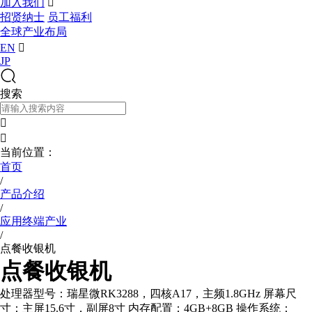
加入我们

招贤纳士
员工福利
全球产业布局
EN

JP
搜索


当前位置：
首页
/
产品介绍
/
应用终端产业
/
点餐收银机
点餐收银机
处理器型号：瑞星微RK3288，四核A17，主频1.8GHz 屏幕尺
寸：主屏15.6寸，副屏8寸 内存配置：4GB+8GB 操作系统：