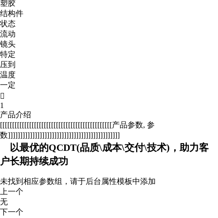
塑胶
结构件
状态
流动
镜头
特定
压到
温度
一定

1
产品介绍
[[[[[[[[[[[[[[[[[[[[[[[[[[[[[[[[[[[[[[[[[[[[[[产品参数, 参
数]]]]]]]]]]]]]]]]]]]]]]]]]]]]]]]]]]]]]]]]]]]]]]
以最优的QCDT(品质\成本\交付\技术)，助力客
户长期持续成功
未找到相应参数组，请于后台属性模板中添加
上一个
无
下一个