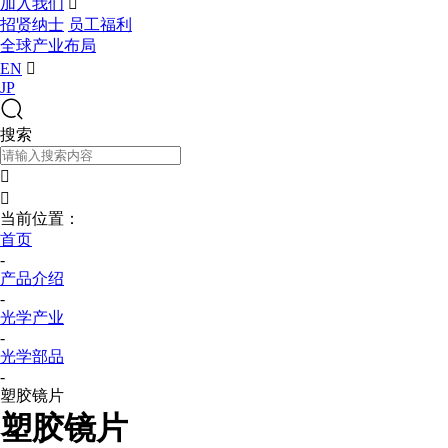
加入我们

招贤纳士
员工福利
全球产业布局
EN

JP
搜索


当前位置：
首页
-
产品介绍
-
光学产业
-
光学部品
-
塑胶镜片
塑胶镜片