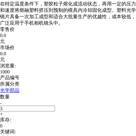
在特定温度条件下，塑胶粒子熔化成流动状态，再用一定的压力
和速度将熔融塑料挤压到预制的模具内冷却固化成型。塑料光学
镜片具备一次加工成型和适合大批量生产的优越性，成本较低，
广泛应用于手机相机镜头中。
零售价
0.0
元
市场价
0.0
元
浏览量:
1000
产品编号
所属分类
光学部品
数量
-
+
库存:
0
关键词: