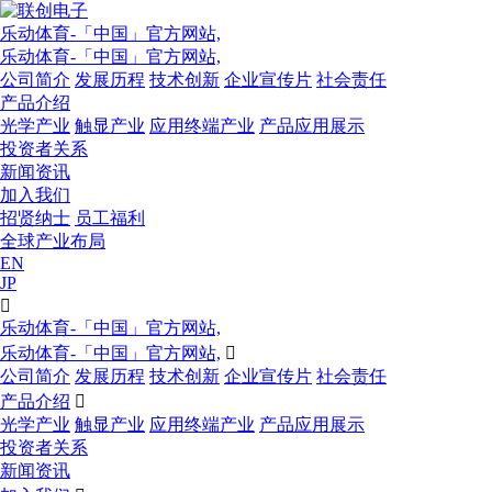
乐动体育-「中国」官方网站,
乐动体育-「中国」官方网站,
公司简介
发展历程
技术创新
企业宣传片
社会责任
产品介绍
光学产业
触显产业
应用终端产业
产品应用展示
投资者关系
新闻资讯
加入我们
招贤纳士
员工福利
全球产业布局
EN
JP

乐动体育-「中国」官方网站,
乐动体育-「中国」官方网站,

公司简介
发展历程
技术创新
企业宣传片
社会责任
产品介绍

光学产业
触显产业
应用终端产业
产品应用展示
投资者关系
新闻资讯