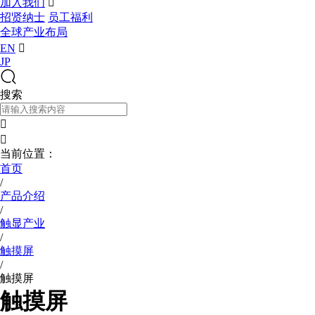
加入我们

招贤纳士
员工福利
全球产业布局
EN

JP
搜索


当前位置：
首页
/
产品介绍
/
触显产业
/
触摸屏
/
触摸屏
触摸屏