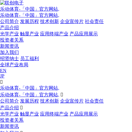
乐动体育-「中国」官方网站,
乐动体育-「中国」官方网站,
公司简介
发展历程
技术创新
企业宣传片
社会责任
产品介绍
光学产业
触显产业
应用终端产业
产品应用展示
投资者关系
新闻资讯
加入我们
招贤纳士
员工福利
全球产业布局
EN
JP

乐动体育-「中国」官方网站,
乐动体育-「中国」官方网站,

公司简介
发展历程
技术创新
企业宣传片
社会责任
产品介绍

光学产业
触显产业
应用终端产业
产品应用展示
投资者关系
新闻资讯