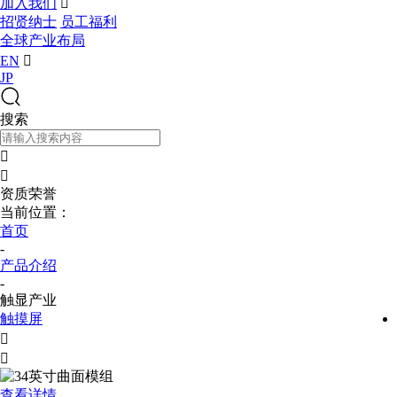
加入我们

招贤纳士
员工福利
全球产业布局
EN

JP
搜索


资质荣誉
当前位置：
首页
-
产品介绍
-
触显产业
触摸屏


查看详情