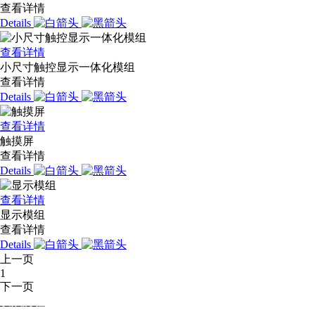
查看详情
Details
查看详情
小尺寸触控显示一体化模组
查看详情
Details
查看详情
触摸屏
查看详情
Details
查看详情
显示模组
查看详情
Details
上一页
1
下一页
发展历程