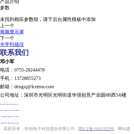
产品介绍
参数
未找到相应参数组，请于后台属性模板中添加
上一个
视频显示屏
下一个
光学扫描仪
联系我们
邓小军
电话：0755-28244478
手机：13728855273
邮箱：dengxj@lcetron.com
公司地址：深圳市光明区光明街道华强创意产业园8B西5/6楼
发展历程
规划蓝图
技术创新
人才发展
版权所有：联创电子科技股份有限公司
赣ICP备16001829号
网站建