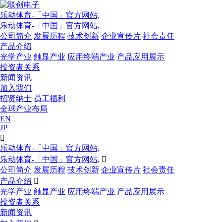
乐动体育-「中国」官方网站,
乐动体育-「中国」官方网站,
公司简介
发展历程
技术创新
企业宣传片
社会责任
产品介绍
光学产业
触显产业
应用终端产业
产品应用展示
投资者关系
新闻资讯
加入我们
招贤纳士
员工福利
全球产业布局
EN
JP

乐动体育-「中国」官方网站,
乐动体育-「中国」官方网站,

公司简介
发展历程
技术创新
企业宣传片
社会责任
产品介绍

光学产业
触显产业
应用终端产业
产品应用展示
投资者关系
新闻资讯